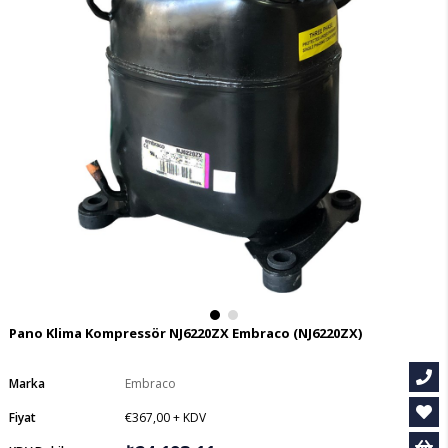
Pano Klima Kompressör NJ6220ZX Embraco
(NJ6220ZX)
Marka
Embraco
Fiyat
€367,00
+ KDV