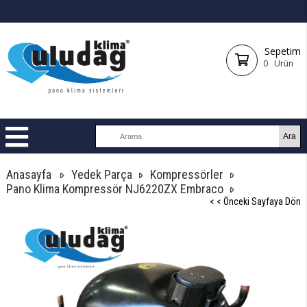
Sepetim
0
Ürün
Anasayfa
Yedek Parça
Kompressörler
Pano Klima Kompressör NJ6220ZX Embraco
< < Önceki Sayfaya Dön