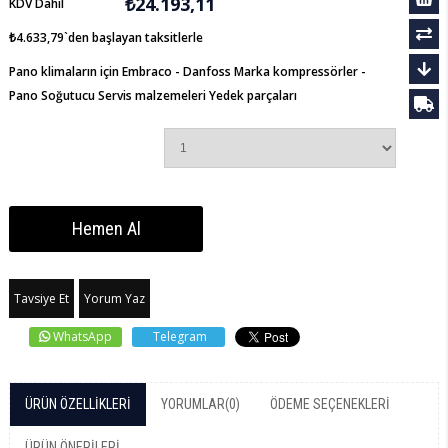
₺24.193,11
KDV Dahil
₺4.633,79
`den başlayan taksitlerle
Pano klimaların için Embraco - Danfoss Marka kompressörler -
Pano Soğutucu Servis malzemeleri Yedek parçaları
Tavsiye Et
Yorum Yaz
WhatsApp
Telegram
ÜRÜN ÖZELLIKLERI
YORUMLAR
(0)
ÖDEME SEÇENEKLERI
ÜRÜN ÖNERILERI