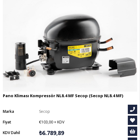
Pano Kliması Kompressör NL8.4 MF Secop
(Secop NL8.4 MF)
Marka
Secop
Fiyat
€103,00
+ KDV
₺6.789,89
KDV Dahil