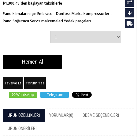
₺1.300,49
`den başlayan taksitlerle
Pano klimaların için Embraco - Danfoss Marka kompressörler -
Pano Soğutucu Servis malzemeleri Yedek parçaları
Tavsiye Et
Yorum Yaz
WhatsApp
Telegram
ÜRÜN ÖZELLIKLERI
YORUMLAR
(0)
ÖDEME SEÇENEKLERI
ÜRÜN ÖNERILERI